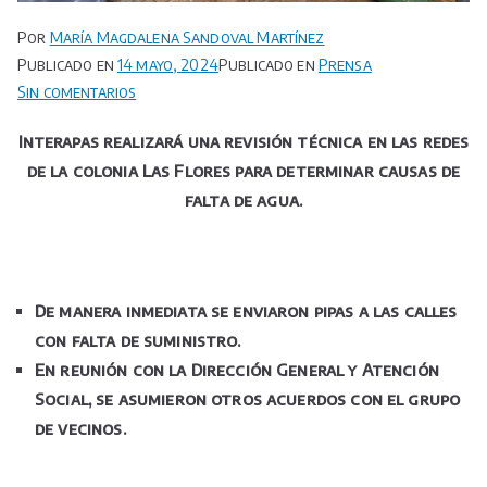
Por
María Magdalena Sandoval Martínez
Publicado en
14 mayo, 2024
Publicado en
Prensa
en
Sin comentarios
Interapas
Interapas realizará una revisión técnica en las redes
realizará
de la colonia Las Flores para determinar causas de
una
revisión
falta de agua.
técnica
en
las
redes
De manera inmediata se enviaron pipas a las calles
de
con falta de suministro.
la
En reunión con la Dirección General y Atención
colonia
Social, se asumieron otros acuerdos con el grupo
Las
de vecinos.
Flores
para