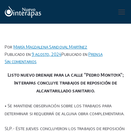
Saltar
al
Organismo Operador de Agua
contenido
Potable, Alcantarillado y
Saneamiento de San Luis Potosí,
Soledad de Graciano Sánchez y
Por
María Magdalena Sandoval Martínez
Cerro de San Pedro.
Publicado en
9 agosto, 2024
Publicado en
Prensa
en
Sin comentarios
Listo
Listo nuevo drenaje para la calle “Pedro Montoya”;
nuevo
Interapas concluye trabajos de reposición de
drenaje
alcantarillado sanitario.
para
la
calle
• Se mantiene observación sobre los trabajos para
“Pedro
determinar si requerirá de alguna obra complementaria.
Montoya”;
Interapas
SLP.- Este jueves concluyeron los trabajos de reposición