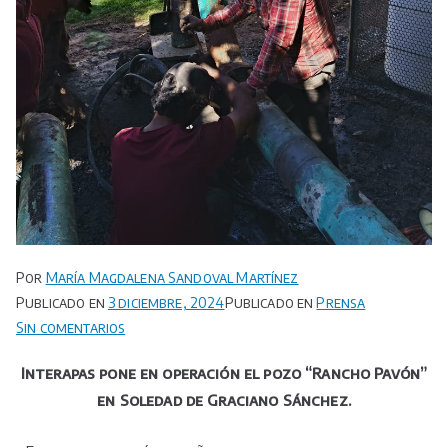
Por
María Magdalena Sandoval Martínez
Publicado en
3 diciembre, 2024
Publicado en
Prensa
en
Sin comentarios
Interapas
Interapas pone en operación el pozo “Rancho Pavón”
pone
en Soledad de Graciano Sánchez.
en
operación