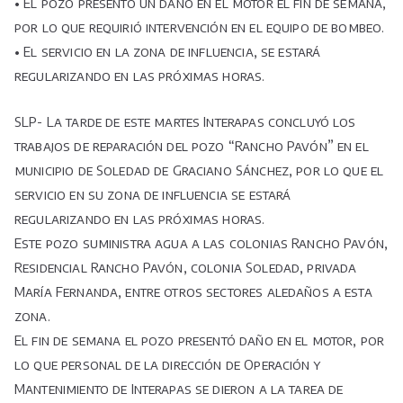
• El pozo presentó un daño en el motor el fin de semana,
el
pozo
por lo que requirió intervención en el equipo de bombeo.
“Rancho
• El servicio en la zona de influencia, se estará
Pavón”
regularizando en las próximas horas.
en
Soledad
SLP- La tarde de este martes Interapas concluyó los
de
trabajos de reparación del pozo “Rancho Pavón” en el
Graciano
municipio de Soledad de Graciano Sánchez, por lo que el
Sánchez.
servicio en su zona de influencia se estará
regularizando en las próximas horas.
Este pozo suministra agua a las colonias Rancho Pavón,
Residencial Rancho Pavón, colonia Soledad, privada
María Fernanda, entre otros sectores aledaños a esta
zona.
El fin de semana el pozo presentó daño en el motor, por
lo que personal de la dirección de Operación y
Mantenimiento de Interapas se dieron a la tarea de