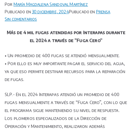
Por
María Magdalena Sandoval Martínez
Publicado en
30 diciembre, 2024
Publicado en
Prensa
en
Sin comentarios
Más
Más de 4 mil fugas atendidas por Interapas durante
de
el 2024 a través de “Fuga Cero”
4
mil
• Un promedio de 400 fugas se atendió mensualmente.
fugas
atendidas
• Por ello es muy importante pagar el servicio del agua,
por
ya que eso permite destinar recursos para la reparación
Interapas
de fugas.
durante
el
SLP.- En el 2024 Interapas atendió un promedio de 400
2024
fugas mensualmente a través de “Fuga Cero”, con lo que
a
el programa sigue manteniendo su nivel de respuesta.
través
Los plomeros especializados de la Dirección de
de
Operación y Mantenimiento, realizaron además
“Fuga