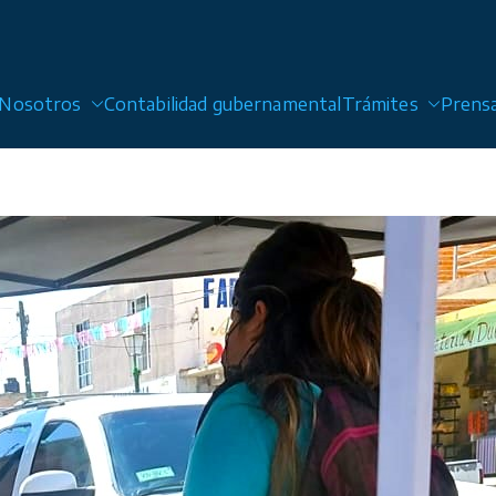
Nosotros
Contabilidad gubernamental
Trámites
Prens
 Alcantarillado y Saneamiento de San Luis Potosí, Sol