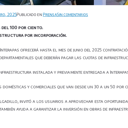
en
ero, 2025
Publicado en
Prensa
Sin comentarios
Hasta
 del 100 por ciento.
el
estructura por incorporación.
mes
de
Interapas ofrecerá hasta el mes de junio del 2025 contrataci
junio
Interapas
s departamentales que deberán pagar las cuotas de infraestru
ofrece
facilidades
infraestructura instalada y previamente entregada a Interap
en
contratación
 domésticas y comerciales que van desde un 30 a un 50 por ci
de
cuentas
elgadillo, invitó a los usuarios a aprovechar esta oportunida
domésticas.
 también ayuda a garantizar la inversión en obras de infraest