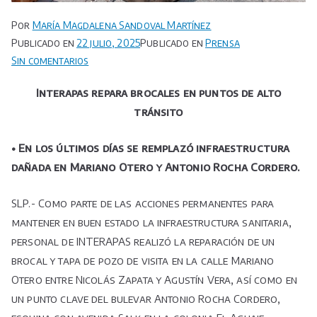
Por
María Magdalena Sandoval Martínez
Publicado en
22 julio, 2025
Publicado en
Prensa
en
Sin comentarios
Interapas
Interapas repara brocales en puntos de alto
repara
tránsito
brocales
en
• En los últimos días se remplazó infraestructura
puntos
de
dañada en Mariano Otero y Antonio Rocha Cordero.
alto
tránsito
SLP.- Como parte de las acciones permanentes para
mantener en buen estado la infraestructura sanitaria,
personal de INTERAPAS realizó la reparación de un
brocal y tapa de pozo de visita en la calle Mariano
Otero entre Nicolás Zapata y Agustín Vera, así como en
un punto clave del bulevar Antonio Rocha Cordero,