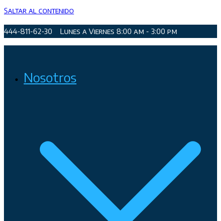
Saltar al contenido
444-811-62-30
Lunes a Viernes 8:00 am - 3:00 pm
Organismo Operador de Agua Potable, Alcantarillado y
Nosotros
Saneamiento de San Luis Potosí, Soledad de Graciano Sánchez
y Cerro de San Pedro.