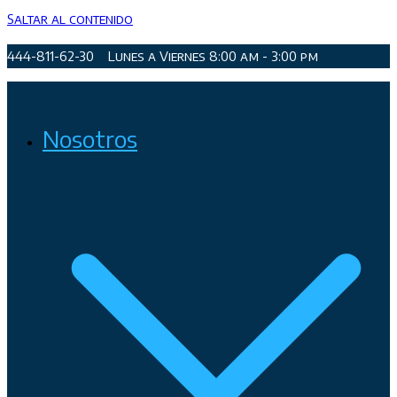
Saltar al contenido
444-811-62-30
Lunes a Viernes 8:00 am - 3:00 pm
Organismo Operador de Agua Potable, Alcantarillado y
Nosotros
Saneamiento de San Luis Potosí, Soledad de Graciano Sánchez
y Cerro de San Pedro.