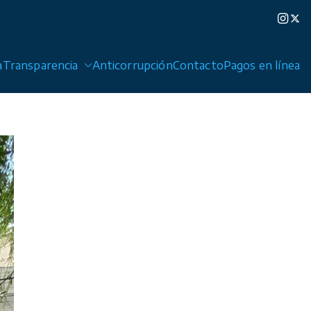
a
Transparencia
Anticorrupción
Contacto
Pagos en línea
edad de Graciano Sánchez y Cerro de San Pedro.