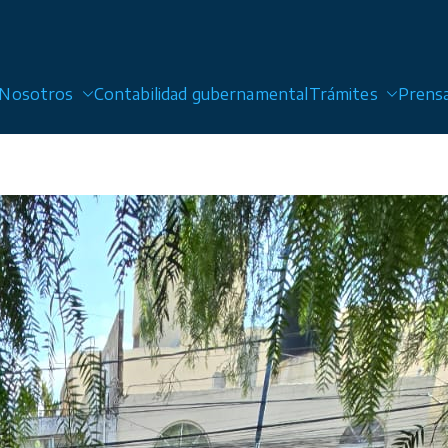
Nosotros
Contabilidad gubernamental
Trámites
Prens
 Alcantarillado y Saneamiento de San Luis Potosí, Sol