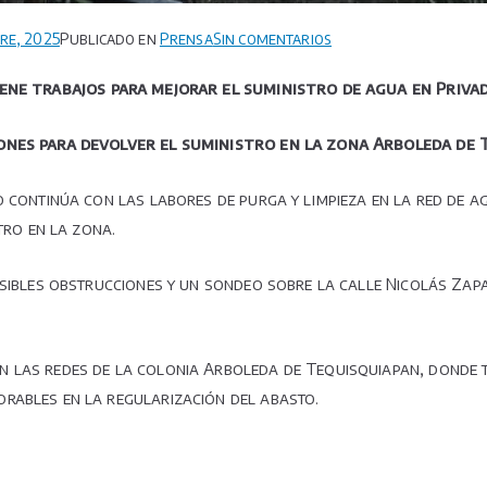
en
re, 2025
Publicado en
Prensa
Sin comentarios
INTERAPAS
ne trabajos para mejorar el suministro de agua en Privad
mantiene
trabajos
iones para devolver el suministro en la zona Arboleda de 
para
mejorar
o continúa con las labores de purga y limpieza en la red de a
el
tro en la zona.
suministro
de
agua
sibles obstrucciones y un sondeo sobre la calle Nicolás Zapat
en
Privada
Villas
 las redes de la colonia Arboleda de Tequisquiapan, donde t
Vallarta
rables en la regularización del abasto.