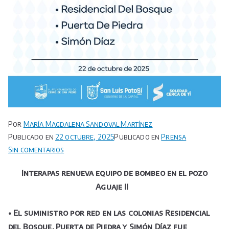
Por
María Magdalena Sandoval Martínez
Publicado en
22 octubre, 2025
Publicado en
Prensa
en
Sin comentarios
Interapas
Interapas renueva equipo de bombeo en el pozo
renueva
Aguaje II
equipo
de
• El suministro por red en las colonias Residencial
bombeo
en
del Bosque, Puerta de Piedra y Simón Díaz fue