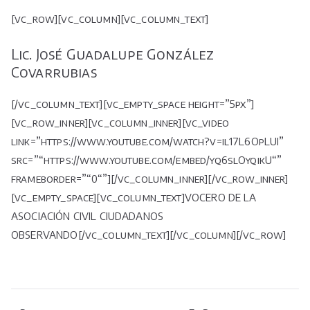
[vc_row][vc_column][vc_column_text]
Lic. José Guadalupe González
Covarrubias
[/vc_column_text][vc_empty_space height=”5px”]
[vc_row_inner][vc_column_inner][vc_video
link=”https://www.youtube.com/watch?v=il17L6OpLUI”
src=”“https://www.youtube.com/embed/yq6slOyqikU“”
frameborder=”“0“”][/vc_column_inner][/vc_row_inner]
[vc_empty_space][vc_column_text]VOCERO DE LA
ASOCIACIÓN CIVIL CIUDADANOS
OBSERVANDO[/vc_column_text][/vc_column][/vc_row]