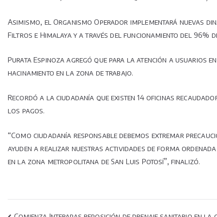
Asimismo, el Organismo Operador implementará nuevas dinám
Filtros e Himalaya y a través del funcionamiento del 96% d
Purata Espinoza agregó que para la atención a usuarios en l
hacinamiento en la zona de trabajo.
Recordó a la ciudadanía que existen 14 oficinas recaudador
los pagos.
“Como ciudadanía responsable debemos extremar precaucione
ayuden a realizar nuestras actividades de forma ordenada y
en la zona metropolitana de San Luis Potosí”, finalizó.
Comienza Interapas reposición de drenaje sanitario en la 