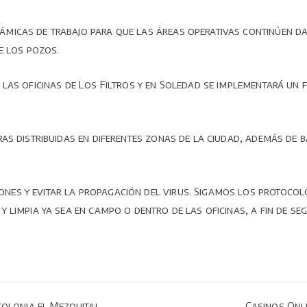
icas de trabajo para que las áreas operativas continúen dan
e los pozos.
as oficinas de Los Filtros y en Soledad se implementará un fi
as distribuidas en diferentes zonas de la ciudad, además de 
s y evitar la propagación del virus. Sigamos los protocolos
 limpia ya sea en campo o dentro de las oficinas, a fin de se
colonia el Mezquital.
Casinos Onli