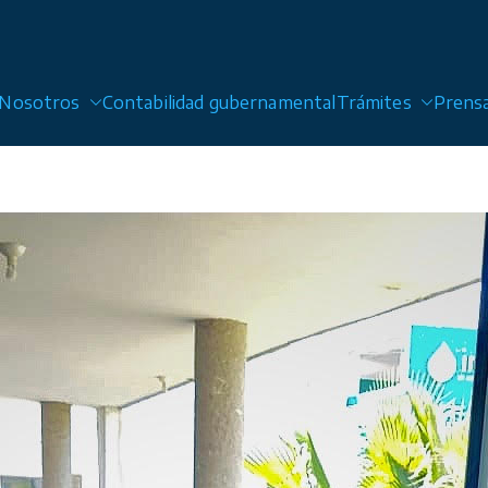
Nosotros
Contabilidad gubernamental
Trámites
Prens
 Alcantarillado y Saneamiento de San Luis Potosí, Sol