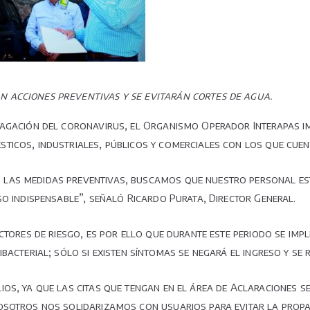
de
COVID-
19
n acciones preventivas y se evitarán cortes de agua.
opagación del coronavirus, el Organismo Operador Interapas
ticos, industriales, públicos y comerciales con los que cuen
las medidas preventivas, buscamos que nuestro personal esté
so indispensable”, señaló Ricardo Purata, Director General.
ctores de riesgo, es por ello que durante este periodo se imp
bacterial; sólo si existen síntomas se negará el ingreso y se r
os, ya que las citas que tengan en el área de Aclaraciones s
osotros nos solidarizamos con usuarios para evitar la propa