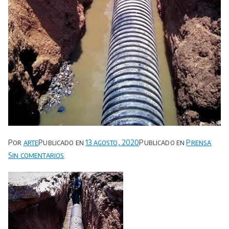
Por
arte
Publicado en
13 agosto, 2020
Publicado en
Prensa
en
Sin comentarios
Sustituye
Interapas
Línea
de
drenaje