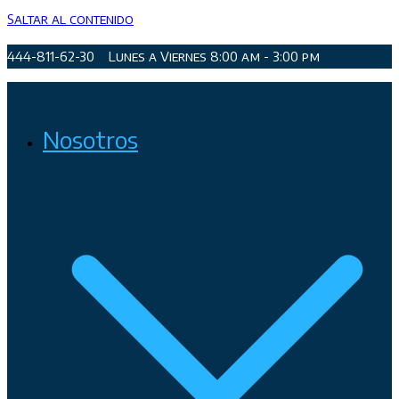
Saltar al contenido
444-811-62-30
Lunes a Viernes 8:00 am - 3:00 pm
Organismo Operador de Agua Potable, Alcantarillado y
Nosotros
Saneamiento de San Luis Potosí, Soledad de Graciano Sánchez
y Cerro de San Pedro.