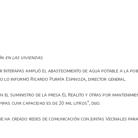
volumen
de
agua
con
pipas.
n en las viviendas.
r Interapas amplió el abastecimiento de agua potable a la pob
o lo informó Ricardo Purata Espinoza, director general.
 el suministro de la presa El Realito y otras por mantenimi
ipas cuya capacidad es de 20 mil litros”, dijo.
que ha creado redes de comunicación con Juntas Vecinales par