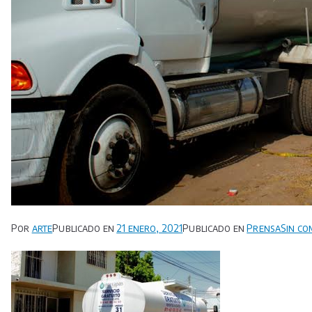
Por
arte
Publicado en
21 enero, 2021
Publicado en
Prensa
Sin co