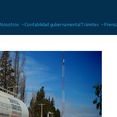
Nosotros
Contabilidad gubernamental
Trámites
Prens
 Alcantarillado y Saneamiento de San Luis Potosí, Sol