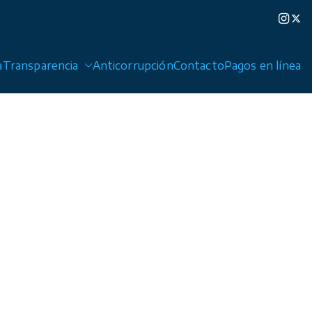
a
Transparencia
Anticorrupción
Contacto
Pagos en línea
edad de Graciano Sánchez y Cerro de San Pedro.