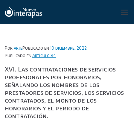
Saltar
al
Organismo Operador de Agua
contenido
Potable, Alcantarillado y
Saneamiento de San Luis Potosí,
Soledad de Graciano Sánchez y
Por
arte
Publicado en
10 diciembre, 2022
Cerro de San Pedro.
Publicado en
Artículo 84
XVI. Las contrataciones de servicios
profesionales por honorarios,
señalando los nombres de los
prestadores de servicios, los servicios
contratados, el monto de los
honorarios y el periodo de
contratación.