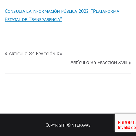
Consulta la información pública 2022. “Plataforma
Estatal de Transparencia”
Navegación
Artículo 84 Fracción XV
Artículo 84 Fracción XVIII
de
entradas
Copyright ©Interapas