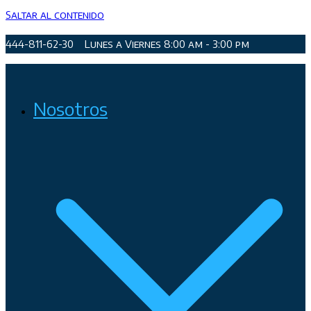
Saltar al contenido
444-811-62-30
Lunes a Viernes 8:00 am - 3:00 pm
Organismo Operador de Agua Potable, Alcantarillado y
Nosotros
Saneamiento de San Luis Potosí, Soledad de Graciano Sánchez
y Cerro de San Pedro.