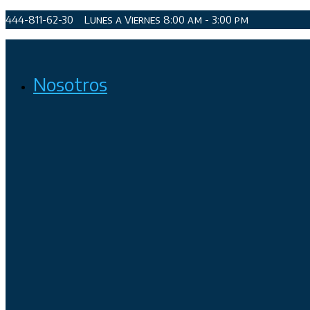
Saltar
444-811-62-30
Lunes a Viernes 8:00 am - 3:00 pm
al
contenido
Organismo Operador de Agua Potable, Alcantarillado y Sanea
Nosotros