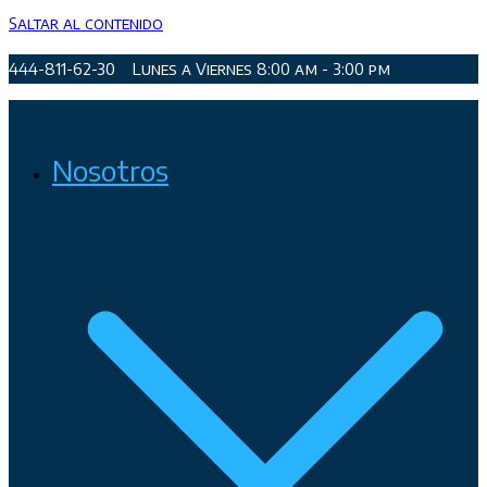
Saltar al contenido
444-811-62-30
Lunes a Viernes 8:00 am - 3:00 pm
Organismo Operador de Agua Potable, Alcantarillado y
Nosotros
Saneamiento de San Luis Potosí, Soledad de Graciano Sánchez
y Cerro de San Pedro.