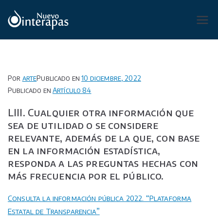
Saltar
al
Organismo Operador de Agua
contenido
Potable, Alcantarillado y
Saneamiento de San Luis Potosí,
Soledad de Graciano Sánchez y
Por
arte
Publicado en
10 diciembre, 2022
Cerro de San Pedro.
Publicado en
Artículo 84
LIII. Cualquier otra información que
sea de utilidad o se considere
relevante, además de la que, con base
en la información estadística,
responda a las preguntas hechas con
más frecuencia por el público.
Consulta la información pública 2022. “Plataforma
Estatal de Transparencia”