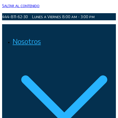
Saltar al contenido
444-811-62-30
Lunes a Viernes 8:00 am - 3:00 pm
Organismo Operador de Agua Potable, Alcantarillado y
Nosotros
Saneamiento de San Luis Potosí, Soledad de Graciano Sánchez
y Cerro de San Pedro.