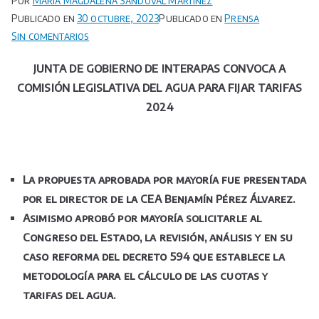
Por
María Magdalena Sandoval Martínez
Publicado en
30 octubre, 2023
Publicado en
Prensa
en
Sin comentarios
JUNTA
JUNTA DE GOBIERNO DE INTERAPAS CONVOCA A
DE
COMISIÓN LEGISLATIVA DEL AGUA PARA FIJAR TARIFAS
GOBIERNO
DE
2024
INTERAPAS
CONVOCA
A
COMISIÓN
La propuesta aprobada por mayoría fue presentada
LEGISLATIVA
por el director de la CEA Benjamín Pérez Álvarez.
DEL
Asimismo aprobó por mayoría solicitarle al
AGUA
Congreso del Estado, la revisión, análisis y en su
PARA
caso reforma del decreto 594 que establece la
FIJAR
metodología para el cálculo de las cuotas y
TARIFAS
tarifas del agua.
2024