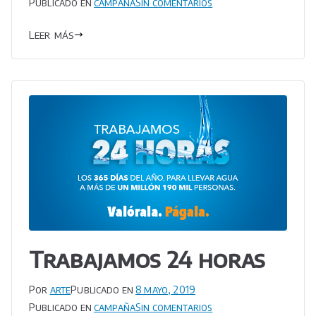
en
Publicado en
campaña
Sin comentarios
Tarifa
Leer más
diaria
Trabajamos 24 horas
Por
arte
Publicado en
8 mayo, 2019
en
Publicado en
campaña
Sin comentarios