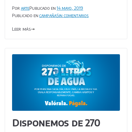
Por
arte
Publicado en
14 mayo, 2019
en
Publicado en
campaña
Sin comentarios
Si
Leer más
el
agua
te
importa,
demuéstralo
Disponemos de 270