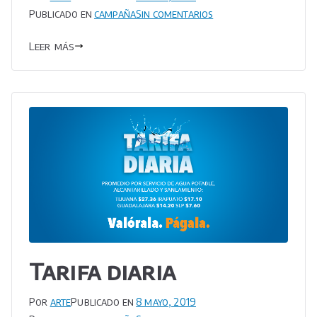
en
Publicado en
campaña
Sin comentarios
40%
Leer más
No
pagan
el
agua
Tarifa diaria
Por
arte
Publicado en
8 mayo, 2019