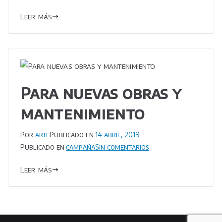
Trabajamos
Leer más
24
horas
Para nuevas obras y
mantenimiento
Por
arte
Publicado en
14 abril, 2019
en
Publicado en
campaña
Sin comentarios
Para
Leer más
nuevas
obras
y
mantenimiento