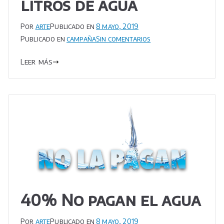
litros de agua
Por
arte
Publicado en
8 mayo, 2019
en
Publicado en
campaña
Sin comentarios
Disponemos
Leer más
de
270
litros
de
agua
40% No pagan el agua
Por
arte
Publicado en
8 mayo, 2019