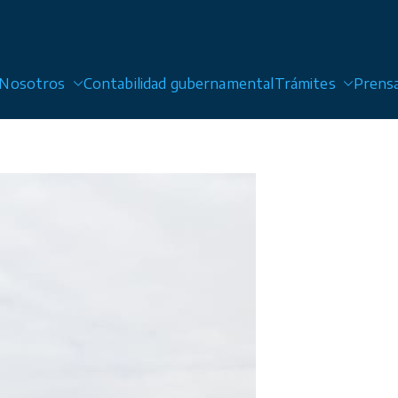
Nosotros
Contabilidad gubernamental
Trámites
Prens
 Alcantarillado y Saneamiento de San Luis Potosí, Sol