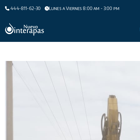
Saltar
444-811-62-30
Lunes a Viernes 8:00 am - 3:00 pm
al
contenido
Organismo Operador de Agua Potable,