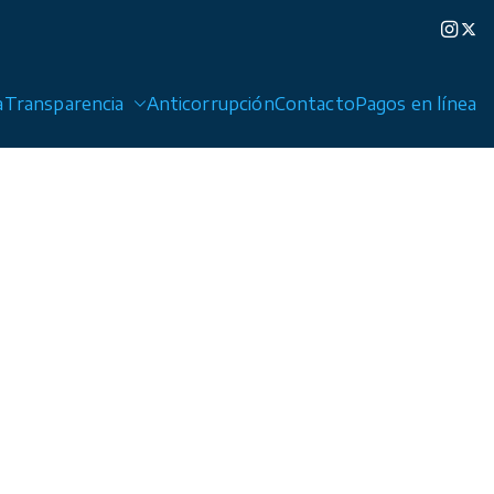
a
Transparencia
Anticorrupción
Contacto
Pagos en línea
edad de Graciano Sánchez y Cerro de San Pedro.