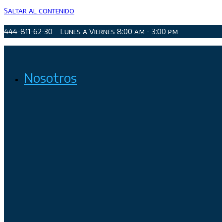
Saltar al contenido
444-811-62-30
Lunes a Viernes 8:00 am - 3:00 pm
Organismo Operador de Agua Potable, Alcantarillado y Sanea
Nosotros