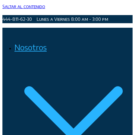
Saltar al contenido
444-811-62-30
Lunes a Viernes 8:00 am - 3:00 pm
Organismo Operador de Agua Potable, Alcantarillado y
Nosotros
Saneamiento de San Luis Potosí, Soledad de Graciano Sánchez
y Cerro de San Pedro.