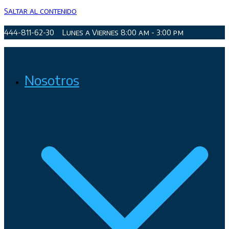
Saltar al contenido
444-811-62-30
Lunes a Viernes 8:00 am - 3:00 pm
Organismo Operador de Agua Potable, Alcantarillado y
Nosotros
Saneamiento de San Luis Potosí, Soledad de Graciano Sánchez
y Cerro de San Pedro.