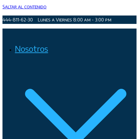
Saltar al contenido
444-811-62-30
Lunes a Viernes 8:00 am - 3:00 pm
Organismo Operador de Agua Potable, Alcantarillado y
Nosotros
Saneamiento de San Luis Potosí, Soledad de Graciano Sánchez
y Cerro de San Pedro.