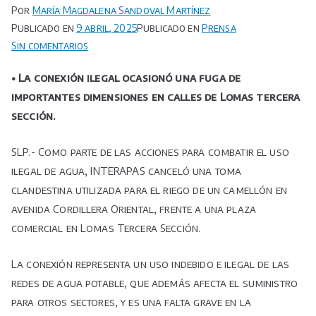
Por
María Magdalena Sandoval Martínez
Publicado en
9 abril, 2025
Publicado en
Prensa
en
Sin comentarios
Interapas
• La conexión ilegal ocasionó una fuga de
cancela
importantes dimensiones en calles de Lomas tercera
toma
sección.
clandestina
que
era
SLP.- Como parte de las acciones para combatir el uso
usada
ilegal de agua, INTERAPAS canceló una toma
para
clandestina utilizada para el riego de un camellón en
regar
avenida Cordillera Oriental, frente a una plaza
un
comercial en Lomas Tercera Sección.
camellón.
La conexión representa un uso indebido e ilegal de las
redes de agua potable, que además afecta el suministro
para otros sectores, y es una falta grave en la