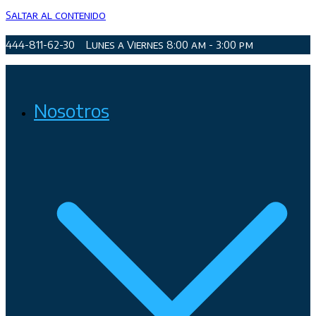
Saltar al contenido
444-811-62-30
Lunes a Viernes 8:00 am - 3:00 pm
Organismo Operador de Agua Potable, Alcantarillado y
Nosotros
Saneamiento de San Luis Potosí, Soledad de Graciano Sánchez
y Cerro de San Pedro.