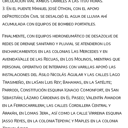
circulación vial ambos carriles
a las 11:00 h
oras.
3.
En el p
uente
Manuel José
Othon
, con el apoyo
de
Protección Civil
se desalojó
el agua de lluvia ahí
acumulada con equipos de bombeo portatiles.
Finalmente, con equipos hidroneumático
de desazolve
de
redes de drenaje sanitario y pluvial se atendieron los
encharcamientos en las colonias Las
Mercedes
y en
avenida
Valle de las Recuas,
en L
os Molinos
, mientras que
personal operativo
de Interapas
con varillas apoyó las
instalaciones del
Asilo Nicolás Aguilar
y las calles
Lago
Trasime
ñ
o,
en la
San Luis Rey
;
Bahamas,
en la
Satélite
;
Parrodi,
Constitución esquina Ignacio Comonfort, en
San
Sebastián
;
Lázaro Cárdenas
en
E
l Paseo
;
Valentín Amador
en la
Ferrocarrilera
; las calles
Cordillera Ce
ntral
y
Arakán, en
L
omas 3
era., así como la calle
Virreina esq
uina
Jasso Reyes,
en la colonia
Tepeyac
y
Maples
en la colonia