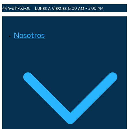
Saltar
444-811-62-30
Lunes a Viernes 8:00 am - 3:00 pm
al
contenido
Organismo Operador de Agua Potable, Alcantarillado y
Nosotros
Saneamiento de San Luis Potosí, Soledad de Graciano Sánchez
y Cerro de San Pedro.