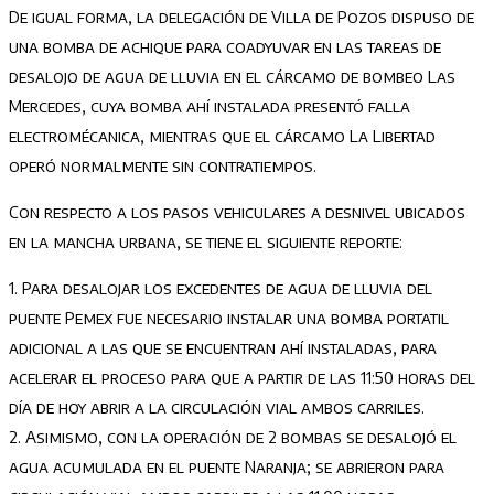
De igual forma, la delegación de Villa de Pozos dispuso de
una bomba de achique para coadyuvar en las tareas de
desalojo de agua de lluvia en el cárcamo de bombeo Las
Mercedes, cuya bomba ahí instalada presentó falla
electromécanica, mientras que el cá
rcamo La Libertad
operó
normalmente
sin contratiempos.
Con respecto a los
pasos
veh
iculares a desnivel ubicados
en la mancha urbana, se tiene el siguiente reporte:
1.
Para desalojar los excedentes de agua de lluvia del
p
uente Pemex
fue necesario instalar una bomba portatil
ad
icional a la
s
que se encuentran ahí instalada
s
, para
acelerar el proceso para que a partir de las
11:50
horas del
día
de hoy
abrir a la
circulación
vial
ambos carriles.
2.
Asimismo, con la operación de 2 bombas se desalojó el
agua acum
u
lada en el p
uente Nara
nja
; se abrieron
para