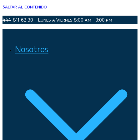
Saltar al contenido
444-811-62-30
Lunes a Viernes 8:00 am - 3:00 pm
Organismo Operador de Agua Potable, Alcantarillado y
Nosotros
Saneamiento de San Luis Potosí, Soledad de Graciano Sánchez
y Cerro de San Pedro.