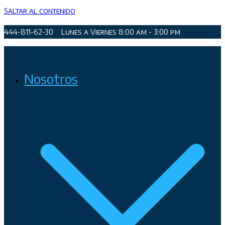
Saltar al contenido
444-811-62-30
Lunes a Viernes 8:00 am - 3:00 pm
Organismo Operador de Agua Potable, Alcantarillado y
Nosotros
Saneamiento de San Luis Potosí, Soledad de Graciano Sánchez
y Cerro de San Pedro.