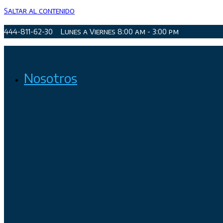
Saltar al contenido
444-811-62-30
Lunes a Viernes 8:00 am - 3:00 pm
Organismo Operador de Agua Potable, Alcantarillado y Sanea
Nosotros