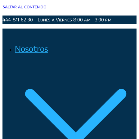
Saltar al contenido
444-811-62-30
Lunes a Viernes 8:00 am - 3:00 pm
Organismo Operador de Agua Potable, Alcantarillado y
Nosotros
Saneamiento de San Luis Potosí, Soledad de Graciano Sánchez
y Cerro de San Pedro.