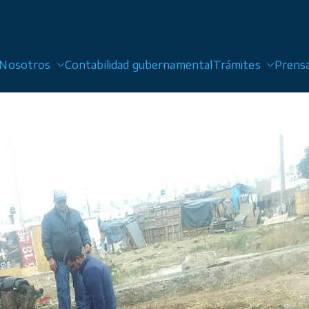
Nosotros
Contabilidad gubernamental
Trámites
Prens
 Alcantarillado y Saneamiento de San Luis Potosí, Sol