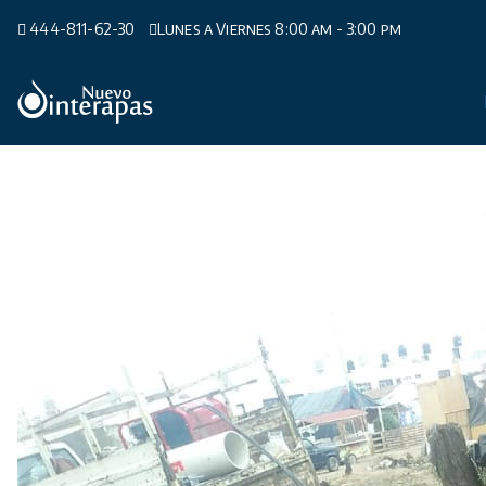
Saltar
444-811-62-30
Lunes a Viernes 8:00 am - 3:00 pm
al
contenido
Organismo Operador de Agua Potable,