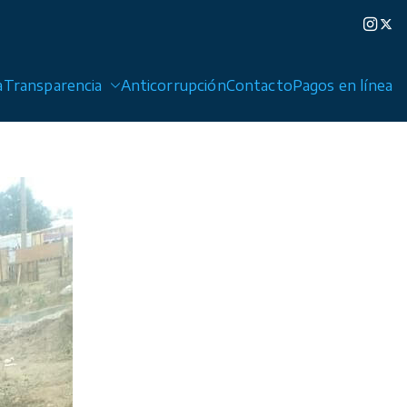
a
Transparencia
Anticorrupción
Contacto
Pagos en línea
edad de Graciano Sánchez y Cerro de San Pedro.