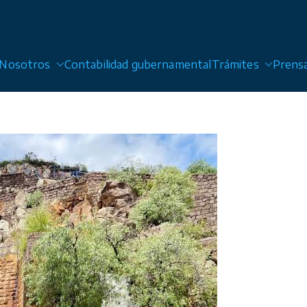
Nosotros
Contabilidad gubernamental
Trámites
Prens
 Alcantarillado y Saneamiento de San Luis Potosí, Sol