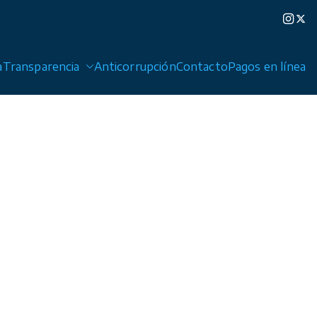
a
Transparencia
Anticorrupción
Contacto
Pagos en línea
edad de Graciano Sánchez y Cerro de San Pedro.