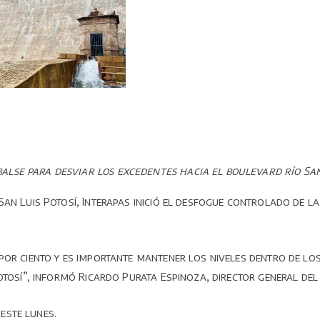
de
la
presa
San
José.
balse para desviar los excedentes hacia el boulevard río Sa
San Luis Potosí, Interapas inició el desfogue controlado de la
por ciento y es importante mantener los niveles dentro de los
Potosí”, informó Ricardo Purata Espinoza, director general d
este lunes.