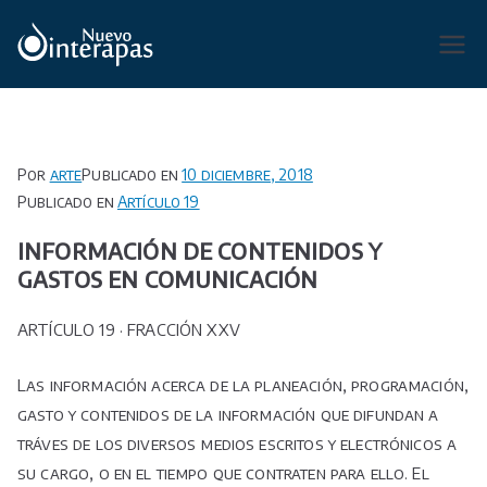
Saltar
al
Organismo Operador de Agua
contenido
Potable, Alcantarillado y
Saneamiento de San Luis Potosí,
Soledad de Graciano Sánchez y
Por
arte
Publicado en
10 diciembre, 2018
Cerro de San Pedro.
Publicado en
Artículo 19
INFORMACIÓN DE CONTENIDOS Y
GASTOS EN COMUNICACIÓN
ARTÍCULO 19 · FRACCIÓN XXV
Las información acerca de la planeación, programación,
gasto y contenidos de la información que difundan a
tráves de los diversos medios escritos y electrónicos a
su cargo, o en el tiempo que contraten para ello. El