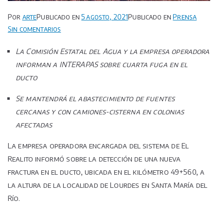
Por
arte
Publicado en
5 agosto, 2021
Publicado en
Prensa
en
Sin comentarios
Continúa
La Comisión Estatal del Agua y la empresa operadora
programa
informan a INTERAPAS sobre cuarta fuga en el
de
ducto
atención
emergente
Se mantendrá el abastecimiento de fuentes
de
cercanas y con camiones-cisterna en colonias
abastecimiento
afectadas
de
agua
La empresa operadora encargada del sistema de El
por
Realito informó sobre la detección de una nueva
nueva
fractura en el ducto, ubicada en el kilómetro 49+560, a
fuga
la altura de la localidad de Lourdes en Santa María del
de
Río.
El
Realito.