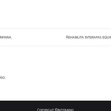
ifaria.
Rehabilita Interapas eq
io.
Copyright ©Interapas