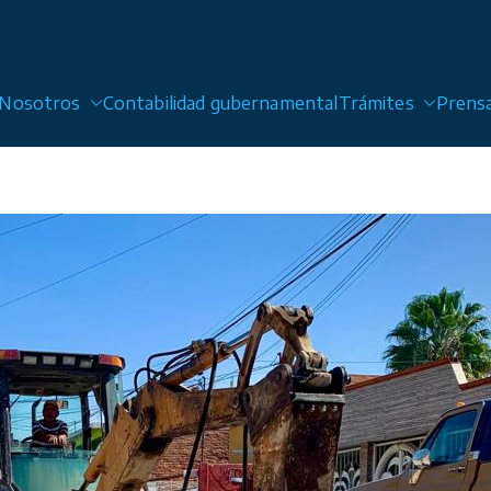
Nosotros
Contabilidad gubernamental
Trámites
Prens
 Alcantarillado y Saneamiento de San Luis Potosí, Sol