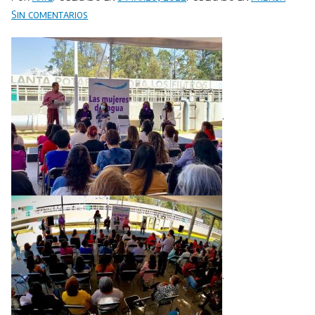
en
Sin comentarios
Invierte
57
MDP
Organismo
Operador
.
de
agua
potable
para
obras
de
infraestructura
sanitaria.
.