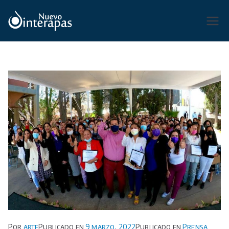
Saltar
al
Organismo Operador de Agua
contenido
Potable, Alcantarillado y
Saneamiento de San Luis Potosí,
Soledad de Graciano Sánchez y
Cerro de San Pedro.
Por
arte
Publicado en
9 marzo, 2022
Publicado en
Prensa