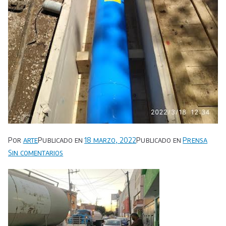
Por
arte
Publicado en
18 marzo, 2022
Publicado en
Prensa
en
Sin comentarios
Organismo
Operador
de
agua
repara
.