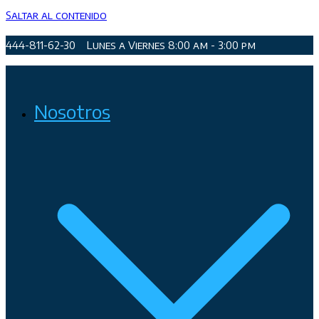
Saltar al contenido
444-811-62-30
Lunes a Viernes 8:00 am - 3:00 pm
Organismo Operador de Agua Potable, Alcantarillado y
Nosotros
Saneamiento de San Luis Potosí, Soledad de Graciano Sánchez
y Cerro de San Pedro.