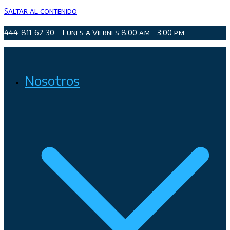
Saltar al contenido
444-811-62-30
Lunes a Viernes 8:00 am - 3:00 pm
Organismo Operador de Agua Potable, Alcantarillado y
Nosotros
Saneamiento de San Luis Potosí, Soledad de Graciano Sánchez
y Cerro de San Pedro.