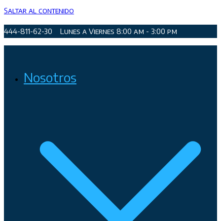
Saltar al contenido
444-811-62-30
Lunes a Viernes 8:00 am - 3:00 pm
Organismo Operador de Agua Potable, Alcantarillado y
Nosotros
Saneamiento de San Luis Potosí, Soledad de Graciano Sánchez
y Cerro de San Pedro.