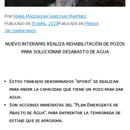
Por
María Magdalena Sandoval Martínez
Publicado en
19 abril, 2023
Publicado en
Prensa
en
Sin comentarios
NUEVO
NUEVO INTERAPAS REALIZA REHABILITACIÓN DE POZOS
INTERAPAS
PARA SOLUCIONAR DESABASTO DE AGUA
REALIZA
REHABILITACIÓN
DE
POZOS
Estos trabajos denominados “aforo” se realizan
PARA
SOLUCIONAR
para medir la capacidad que tiene un pozo para dar
DESABASTO
agua.
DE
Son acciones inmediatas del “Plan Emergente de
AGUA
Abasto de Agua”, para enfrentar la temporada de
estiaje que se aproxima.