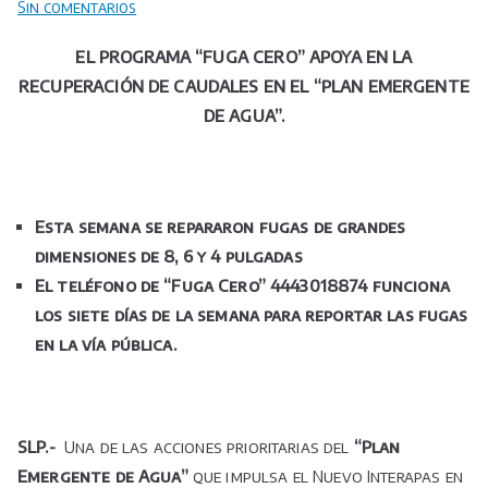
en
Sin comentarios
EL
EL PROGRAMA “FUGA CERO” APOYA EN LA
PROGRAMA
RECUPERACIÓN DE CAUDALES EN EL “PLAN EMERGENTE
“FUGA
CERO”
DE AGUA”.
APOYA
EN
LA
RECUPERACIÓN
Esta semana se repararon fugas de grandes
DE
dimensiones de 8, 6 y 4 pulgadas
CAUDALES
El teléfono de “Fuga Cero” 4443018874 funciona
EN
los siete días de la semana para reportar las fugas
EL
en la vía pública.
“PLAN
EMERGENTE
DE
AGUA”.
SLP.-
Una de las acciones prioritarias del
“Plan
Emergente de Agua”
que impulsa el Nuevo Interapas en